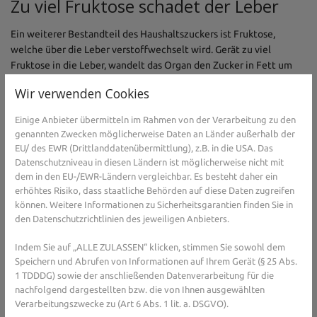
Zu viel Fruktose schadet der Leber
Ein weiterer Bestandteil des Haushaltszuckers ist Fruktose,
welche über die Leber verstoffwechselt wird. Gerät zu viel
Fruktose in die Leber, wandelt das Organ den Zucker in Fett um
und lagert ihn ein. Das kann zu Entzündungen führen. Bereits
Wir verwenden Cookies
Kinder nehmen oft zu viel Zucker zu sich, manchmal ohne, dass sie
es merken. Denn in Obst und Säften ist viel Zucker enthalten,
Einige Anbieter übermitteln im Rahmen von der Verarbeitung zu den
manchem Lebensmittel für Kinder wird Zucker in Form von Honig
genannten Zwecken möglicherweise Daten an Länder außerhalb der
oder Sirup zugesetzt. Deshalb rät die
EU/ des EWR (Drittlanddatenübermittlung), z.B. in die USA. Das
Weltgesundheitsorganisation WHO schon bei Kindern zu einer
Datenschutzniveau in diesen Ländern ist möglicherweise nicht mit
Aufnahme von zugesetztem Zucker von maximal 30 Gramm
dem in den EU-/EWR-Ländern vergleichbar. Es besteht daher ein
Zucker pro Tag, das entspricht sechs Teelöffeln.
erhöhtes Risiko, dass staatliche Behörden auf diese Daten zugreifen
können. Weitere Informationen zu Sicherheitsgarantien finden Sie in
den Datenschutzrichtlinien des jeweiligen Anbieters.
Sie haben Fragen zu Zucker oder Ernährung im 
Indem Sie auf „ALLE ZULASSEN“ klicken, stimmen Sie sowohl dem
Allgemeinen? Gesundheits-Experten und -
Speichern und Abrufen von Informationen auf Ihrem Gerät (§ 25 Abs.
Expertinnen aus Ihrer Region beraten Sie 
1 TDDDG) sowie der anschließenden Datenverarbeitung für die
nachfolgend dargestellten bzw. die von Ihnen ausgewählten
gerne. 
Hier gelangen Sie zur Expertensuche.
Verarbeitungszwecke zu (Art 6 Abs. 1 lit. a. DSGVO).