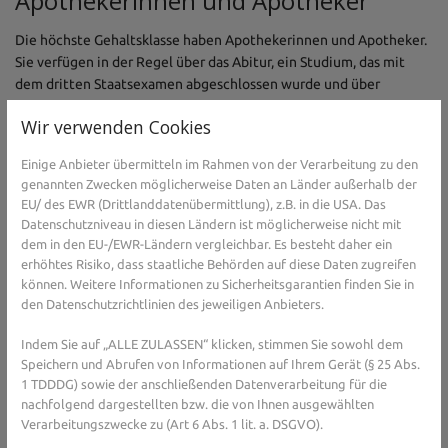
Apothekerinnen und Apotheker
Die höchste Gehaltsklasse haben Apothekerinnen und Apotheker.
Sie verfügen in der Regel über das Abitur, ein Studium, das mit
dem dritten Staatsexamen abgeschlossen wurde und über
Erfahrungen aus einem praktischen Jahr. Wenn ihnen die
Wir verwenden Cookies
Approbation - also die Arbeitserlaubnis - erteilt wurde, können sie
momentan im ersten Berufsjahr mit einem Gehalt von 3782 Euro
Einige Anbieter übermitteln im Rahmen von der Verarbeitung zu den
einsteigen. Im zweiten bis fünften Berufsjahr gibt es 3896 Euro im
genannten Zwecken möglicherweise Daten an Länder außerhalb der
Monat, bis zum zehnten Berufsjahr können sie in der Apotheke
EU/ des EWR (Drittlanddatenübermittlung), z.B. in die USA. Das
dann 4171 Euro verdienen. Ab dem elften Berufsjahr liegt der
Datenschutzniveau in diesen Ländern ist möglicherweise nicht mit
Verdienst bei 4543 Euro. Zusätzliche Zahlungen gibt es für
dem in den EU-/EWR-Ländern vergleichbar. Es besteht daher ein
Notdienste, je nachdem, ob sie tagsüber oder nachts, an
erhöhtes Risiko, dass staatliche Behörden auf diese Daten zugreifen
Wochentagen oder Sonn- und Feiertagen stattfinden. Diese
können. Weitere Informationen zu Sicherheitsgarantien finden Sie in
Zahlungen bewegen sich zwischen 77 und 276 Euro. All diese
den Datenschutzrichtlinien des jeweiligen Anbieters.
Zahlen beziehen sich auf eine Vollzeitstelle mit 40 Stunden pro
Indem Sie auf „ALLE ZULASSEN“ klicken, stimmen Sie sowohl dem
Woche.
Speichern und Abrufen von Informationen auf Ihrem Gerät (§ 25 Abs.
PTA steigen in diesem Jahr bei 2349
1 TDDDG) sowie der anschließenden Datenverarbeitung für die
nachfolgend dargestellten bzw. die von Ihnen ausgewählten
Euro ein
Verarbeitungszwecke zu (Art 6 Abs. 1 lit. a. DSGVO).