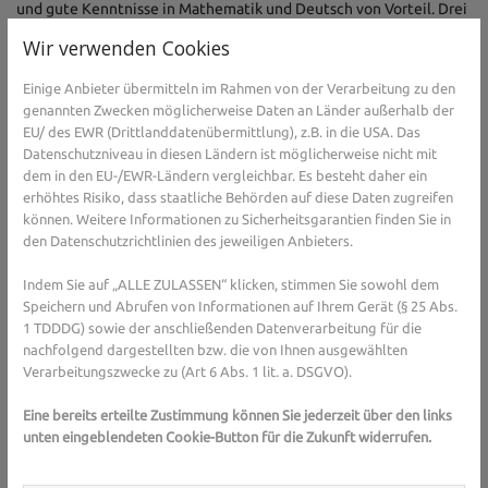
und gute Kenntnisse in Mathematik und Deutsch von Vorteil. Drei
Jahre lang findet die Ausbildung zum Teil in der Apotheke und
Wir verwenden Cookies
zum Teil in der Berufsschule statt. Bei der
Landesapothekerkammer findet die Abschlussprüfung statt, bevor
Einige Anbieter übermitteln im Rahmen von der Verarbeitung zu den
die PKA ins Berufsleben starten können.
genannten Zwecken möglicherweise Daten an Länder außerhalb der
EU/ des EWR (Drittlanddatenübermittlung), z.B. in die USA. Das
Das sind die Aufgaben von PKA in der
Datenschutzniveau in diesen Ländern ist möglicherweise nicht mit
Apotheke
dem in den EU-/EWR-Ländern vergleichbar. Es besteht daher ein
erhöhtes Risiko, dass staatliche Behörden auf diese Daten zugreifen
Die oder der PKA hat vor allem das Warenlager im Blick - hier sorgt
können. Weitere Informationen zu Sicherheitsgarantien finden Sie in
sie oder er dafür, dass die Waren vollständig vorhanden sind und
den Datenschutzrichtlinien des jeweiligen Anbieters.
sorgen gegebenenfalls dafür, dass sie nachbestellt werden. Waren,
Indem Sie auf „ALLE ZULASSEN“ klicken, stimmen Sie sowohl dem
die geliefert werden, werden vom PKA überprüft und im System
Speichern und Abrufen von Informationen auf Ihrem Gerät (§ 25 Abs.
erfasst. Die Medikamente und andere Waren im Lager werden auf
1 TDDDG) sowie der anschließenden Datenverarbeitung für die
die Verfallsdaten überprüft. Und natürlich liegt die Buchführung
nachfolgend dargestellten bzw. die von Ihnen ausgewählten
in den Händen der oder des PKA. Hier werden die Kosten für die
Verarbeitungszwecke zu (Art 6 Abs. 1 lit. a. DSGVO).
Waren, die Lieferscheine und Rechnungen überprüft und die
Preise für den Verkauf kalkuliert, Leistungen abgerechnet und das
Eine bereits erteilte Zustimmung können Sie jederzeit über den links
Sortiment angepasst. Auch das Marketing ist ein Bereich, in dem
unten eingeblendeten Cookie-Button für die Zukunft widerrufen.
eine oder ein PKA tätig ist. Hierfür werden Werbeaktionen
erdacht und der Verkaufsraum und das Schaufenster der Apotheke