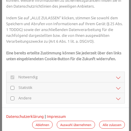
können. Weitere Informationen zu Sicherheitsgarantien finden Sie in
Aber wie lässt sich die eigene Trägheit effektiv aushebeln? Was
den Datenschutzrichtlinien des jeweiligen Anbieters.
hierbei hilft, sind die kleinen Schritte. Etwa ein konkreter Plan wie
„Am Mittwoch gehe ich nach der Arbeit schwimmen“. Der Vorteil
Indem Sie auf „ALLE ZULASSEN“ klicken, stimmen Sie sowohl dem
davon: Wir überlisten so unser limbisches System im Gehirn.
Speichern und Abrufen von Informationen auf Ihrem Gerät (§ 25 Abs.
Dieses ist verantwortlich für unsere Emotionen. Rationale
1 TDDDG) sowie der anschließenden Datenverarbeitung für die
Vorhaben wie „mehr Sport treiben“ haben hier keine Chance. Mit
nachfolgend dargestellten bzw. die von Ihnen ausgewählten
positiven Erfahrungen lässt sich der innere Schweinehund
Verarbeitungszwecke zu (Art 6 Abs. 1 lit. a. DSGVO).
„überzeugen“. Nach einiger Zeit wird aus dem Vorhaben
Eine bereits erteilte Zustimmung können Sie jederzeit über den links
„mittwochs Schwimmen“ eine neue Routine, die Sie nicht mehr
unten eingeblendeten Cookie-Button für die Zukunft widerrufen.
missen wollen. Auch technische Hilfsmittel wie Schrittzähler,
Fitness-Apps oder Laufuhren helfen dabei, am Ball zu bleiben.
Notwendig
Öfter mal aktiv sein
Statistik
Andere
Nutzen Sie selbst minimale Bewegungen im Alltag, um Ihre
Aktivität insgesamt zu erhöhen. Gründe für mehr Bewegung gibt
es viele, unter anderem:
Datenschutzerklärung
|
Impressum
Bewegung kurbelt Ihr Herz-Kreislauf-System an und stärkt
Ablehnen
Auswahl übernehmen
Alle zulassen
Ihr Immunsystem.