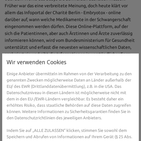
Früher war das eine verbreitete Meinung, doch heute klärt vor
allem das Infoportal der Charité Berlin - Embryotox - online
darüber auf, wann welche Medikamente in der Schwangerschaft
eingenommen werden dürfen. Diese Online-Plattform, auf der
sich die Patientinnen, aber auch Ärztinnen und Ärzte zuverlässig
informieren können, wird vom Bundesministerium für Gesundheit
unterstützt und erfasst die neuesten wissenschaftlichen Daten,
analysiert sie und gibt die Informationen in verständlicher Form
Wir verwenden Cookies
weiter. Einfach den Namen des Medikamentes in die App oder auf
der Homepage eingeben und anhand dieser Angaben
Einige Anbieter übermitteln im Rahmen von der Verarbeitung zu den
Schmerzmittel einnehmen - oder eben nicht.
genannten Zwecken möglicherweise Daten an Länder außerhalb der
EU/ des EWR (Drittlanddatenübermittlung), z.B. in die USA. Das
Datenschutzniveau in diesen Ländern ist möglicherweise nicht mit
Sie haben Fragen zu Schmerzmitteln in der
dem in den EU-/EWR-Ländern vergleichbar. Es besteht daher ein
Schwangerschaft oder Schmerzen im Allgemeinen?
erhöhtes Risiko, dass staatliche Behörden auf diese Daten zugreifen
Gesundheits-Experten und -Expertinnen aus Ihrer
können. Weitere Informationen zu Sicherheitsgarantien finden Sie in
Region beraten Sie gerne.
Hier gelangen Sie zur
den Datenschutzrichtlinien des jeweiligen Anbieters.
Expertensuche.
Indem Sie auf „ALLE ZULASSEN“ klicken, stimmen Sie sowohl dem
Speichern und Abrufen von Informationen auf Ihrem Gerät (§ 25 Abs.