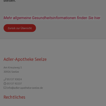
bleiben.
Mehr allgemeine Gesundheitsinformationen finden Sie hier.
Zurück zur Übersicht
Adler-Apotheke Seelze
Am Kreuzweg 5
30926 Seelze
05137 93024
05137 92237
info@adler-apotheke-seelze.de
Rechtliches