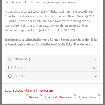
den Datenschutzrichtlinien des jeweiligen Anbieters.
Dass der Meniskus verletzt ist, merkt man, wenn man das Knie
Indem Sie auf „ALLE ZULASSEN“ klicken, stimmen Sie sowohl dem
nicht mehr stark belasten kann, weil sonst Schmerzen auftreten.
Speichern und Abrufen von Informationen auf Ihrem Gerät (§ 25 Abs.
Diese können besonders im Kniegelenk und als Druckschmerz im
1 TDDDG) sowie der anschließenden Datenverarbeitung für die
Gelenkspalt auftreten. Bei größeren Verletzungen, die das Knie
nachfolgend dargestellten bzw. die von Ihnen ausgewählten
anschwellen lassen, sollte das Knie ruhiggestellt und gekühlt
Verarbeitungszwecke zu (Art 6 Abs. 1 lit. a. DSGVO).
werden. Die Ursache sollte ärztlich abgeklärt werden. Ärzte
wenden Dreh- und Beugetests an und prüfen durch Druck, ob und
Eine bereits erteilte Zustimmung können Sie jederzeit über den links
an welcher Stelle der Meniskus betroffen ist. Ein bildgebendes
unten eingeblendeten Cookie-Button für die Zukunft widerrufen.
Verfahren wie ein MRT kann endgültige Sicherheit geben, ob ein
Meniskusriss vorliegt. Dann kann geprüft werden, wie stark der
Notwendig
Meniskus geschädigt ist und ob eine Operation nötig ist.
Statistik
Andere
Sie haben Fragen zum Thema Meniskusriss? 
Gesundheits-Experten und -Expertinnen aus Ihrer 
Region beraten Sie gerne. 
Hier gelangen Sie zur 
Datenschutzerklärung
|
Impressum
Expertensuche.
Ablehnen
Auswahl übernehmen
Alle zulassen