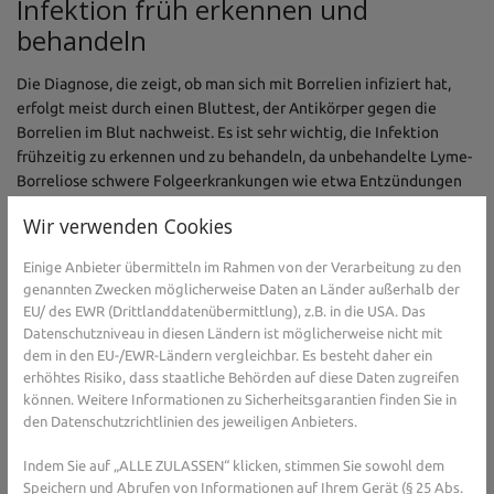
Infektion früh erkennen und
behandeln
Die Diagnose, die zeigt, ob man sich mit Borrelien infiziert hat,
erfolgt meist durch einen Bluttest, der Antikörper gegen die
Borrelien im Blut nachweist. Es ist sehr wichtig, die Infektion
frühzeitig zu erkennen und zu behandeln, da unbehandelte Lyme-
Borreliose schwere Folgeerkrankungen wie etwa Entzündungen
des Nervensystems auslösen kann. Wichtig ist es, nach einem
Wir verwenden Cookies
Zeckenstich auf mögliche Symptome der Lyme-Borreliose zu
achten: Meist sind sie ähnlich wie die Symptome einer Grippe,
Einige Anbieter übermitteln im Rahmen von der Verarbeitung zu den
dazu können rote Hautausschläge und Gelenkschmerzen kommen.
genannten Zwecken möglicherweise Daten an Länder außerhalb der
Allerdings kann es auch sein, dass die Infektion mit den Borrelien
EU/ des EWR (Drittlanddatenübermittlung), z.B. in die USA. Das
komplett unbemerkt bleibt, da sie völlig ohne Symptome verläuft.
Datenschutzniveau in diesen Ländern ist möglicherweise nicht mit
dem in den EU-/EWR-Ländern vergleichbar. Es besteht daher ein
erhöhtes Risiko, dass staatliche Behörden auf diese Daten zugreifen
können. Weitere Informationen zu Sicherheitsgarantien finden Sie in
Sie haben Fragen zu Lyme-Borreliose oder dem
den Datenschutzrichtlinien des jeweiligen Anbieters.
Immunsystem/Infektionen im Allgemeinen?
Gesundheits-Experten und -Expertinnen aus Ihrer
Indem Sie auf „ALLE ZULASSEN“ klicken, stimmen Sie sowohl dem
Region beraten Sie gerne.
Hier gelangen Sie zur
Speichern und Abrufen von Informationen auf Ihrem Gerät (§ 25 Abs.