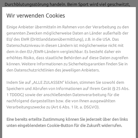
Durchblutungsstörung handeln. Beim Sport wird viel geschwitzt,
was zu einem Mangel von Flüssigkeit und Mineralstoffen führt.
Wir verwenden Cookies
Der Wadenkrampf ist das Resultat dieser Mangelerscheinungen.
Doch was kann man dagegen tun? Zunächst ist es wichtig, beim
Einige Anbieter übermitteln im Rahmen von der Verarbeitung zu den
Sport genug zu trinken. Etwa ein Liter pro Sportstunde ist
genannten Zwecken möglicherweise Daten an Länder außerhalb der
angemessen. Es hilft außerdem, bereits davor für genügend
EU/ des EWR (Drittlanddatenübermittlung), z.B. in die USA. Das
Flüssigkeit im Körper zu sorgen. Stilles Mineralwasser mit einem
Datenschutzniveau in diesen Ländern ist möglicherweise nicht mit
dem in den EU-/EWR-Ländern vergleichbar. Es besteht daher ein
hohen Natriumgehalt ist dafür ideal, es geht auch eine dünne
erhöhtes Risiko, dass staatliche Behörden auf diese Daten zugreifen
Saftschorle. Wer das Magnesium im Körper auffüllen will, greift
können. Weitere Informationen zu Sicherheitsgarantien finden Sie in
am besten zu Nüssen, Vollkornprodukten und Obst wie Himbeeren
den Datenschutzrichtlinien des jeweiligen Anbieters.
oder Bananen. Kalzium befindet sich vor allem in Milch und
Milchprodukten, in Bohnen oder Nüssen. Zusätzlich eigenen sich
Indem Sie auf „ALLE ZULASSEN“ klicken, stimmen Sie sowohl dem
Nahrungsergänzungsprodukte mit Magnesium oder Kalzium.
Speichern und Abrufen von Informationen auf Ihrem Gerät (§ 25 Abs.
1 TDDDG) sowie der anschließenden Datenverarbeitung für die
Dehnen, schonen und gut
nachfolgend dargestellten bzw. die von Ihnen ausgewählten
vorbereiten
Verarbeitungszwecke zu (Art 6 Abs. 1 lit. a. DSGVO).
Wer beim Sport von einem Wadenkrampf überrascht wird, sollte
Eine bereits erteilte Zustimmung können Sie jederzeit über den links
das tun, was man bei Fußballern oft sieht, die auf dem Spielfeld
unten eingeblendeten Cookie-Button für die Zukunft widerrufen.
von Wadenkrämpfen geplagt werden: Die Zehen des betroffenen