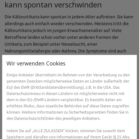
kann spontan verschwinden
Die Kälteurtikaria kann spontan in jedem Alter auftreten. Sie kann
allerdings auch einfach wieder verschwinden. Meistens tritt die
Kälteurtikaria jedoch im jungen Erwachsenenalter auf. Viele
Betroffene leiden schon vorher unter anderen Formen der
Urtikaria, zum Beispiel unter Nesselsucht, einer
Nahrungsmittelallergie oder Asthma. Die Symptome sind auch
ähnlich - Quaddeln auf der Haut, Juckreiz oder Atemnot.
Wir verwenden Cookies
Außerdem können Infektionskrankheiten wie Pfeiffersches
Einige Anbieter übermitteln im Rahmen von der Verarbeitung zu den
Drüsenfieber, Windpocken, Masern oder Hepatitis die
genannten Zwecken möglicherweise Daten an Länder außerhalb der
Kälteurtikaria begünstigen. Ausgelöst werden kann das Auftreten
EU/ des EWR (Drittlanddatenübermittlung), z.B. in die USA. Das
einer Kälteurtikaria auch die Einnahme bestimmter Medikamente
Datenschutzniveau in diesen Ländern ist möglicherweise nicht mit
wie Aspirin, Ibuprofen, Diclofenac, Indometacin, ACE-Hemmer,
dem in den EU-/EWR-Ländern vergleichbar. Es besteht daher ein
orale eingenommene Empfängnisverhütungsmittel oder
erhöhtes Risiko, dass staatliche Behörden auf diese Daten zugreifen
Antibiotika.
können. Weitere Informationen zu Sicherheitsgarantien finden Sie in
den Datenschutzrichtlinien des jeweiligen Anbieters.
Sie haben Fragen zu Kälteallergie oder Allergie im 
Indem Sie auf „ALLE ZULASSEN“ klicken, stimmen Sie sowohl dem
Speichern und Abrufen von Informationen auf Ihrem Gerät (§ 25 Abs.