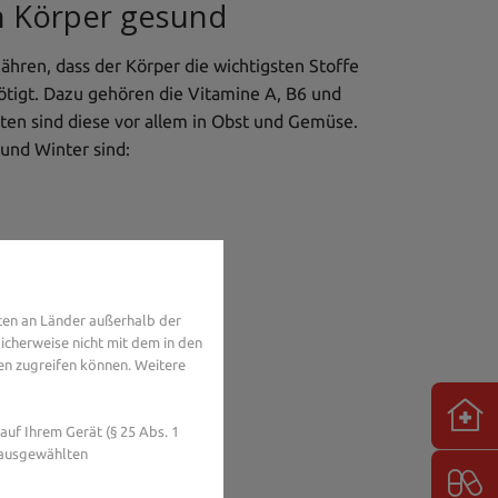
en Körper gesund
hren, dass der Körper die wichtigsten Stoffe
ötigt. Dazu gehören die Vitamine A, B6 und
lten sind diese vor allem in Obst und Gemüse.
und Winter sind:
ten an Länder außerhalb der
icherweise nicht mit dem in den
en zugreifen können. Weitere
uf Ihrem Gerät (§ 25 Abs. 1
 ausgewählten