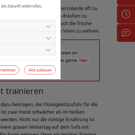
 die Zukunft widerrufen.
Winter sind die UV-Strahlen hierzulande oft zu
schlechtem Wetter öfter nach draußen zu
ystem zu stärken, sondern auch die frische
 verrichten und sich gegen die Viren zu wehren.
der zu Immunsystem/Infektionen im 
 aus Ihrer Region beraten Sie gerne. 
Hier 
ernehmen
Alle zulassen
 trainieren
dazu beitragen, die Flüssigkeitszufuhr für die
 ist zwar meist schwächer als im heißen
werden. Nicht nur die richtige Ernährung ist
einem grauen Wintertag auf dem Sofa mit
 für Sport nehmen. Denn ein leichtes Training