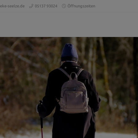
eke-seelze.de
05137 93024
Öffnungszeiten