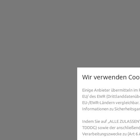
Wir verwenden Coo
Einige Anbieter übermitteln i
EU/ des EWR (Drittlanddatenüber
EU-/EWR-Ländern vergleichbar. 
Informationen zu Sicherheitsgara
Indem Sie auf „ALLE ZULASSEN“ 
TDDDG) sowie der anschließend
Verarbeitungszwecke zu (Art 6 A