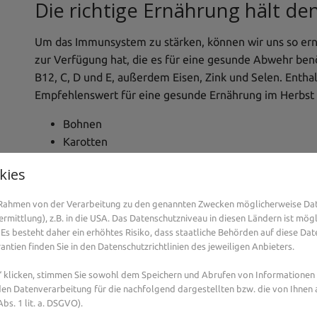
Die richtige Ernährung hält d
Um das Immunsystem zu stärken, können wir uns so ernä
zur Verfügung hat, die es für eine gesunde Abwehr ben
B12, C, D und E, außerdem Eisen, Zink und Selen. Entha
Empfehlenswert für eine gesunde Ernährung im Herbst 
Bohnen
Karotten
Knoblauch
kies
Linsen
Nüsse
m Rahmen von der Verarbeitung zu den genannten Zwecken möglicherweise Da
Brokkoli
mittlung), z.B. in die USA. Das Datenschutzniveau in diesen Ländern ist mögl
Rote Paprika
Es besteht daher ein erhöhtes Risiko, dass staatliche Behörden auf diese Dat
ntien finden Sie in den Datenschutzrichtlinien des jeweiligen Anbieters.
Zitrusfrüchte
Kohl
klicken, stimmen Sie sowohl dem Speichern und Abrufen von Informationen a
Ingwer
en Datenverarbeitung für die nachfolgend dargestellten bzw. die von Ihnen
Spinat
bs. 1 lit. a. DSGVO).