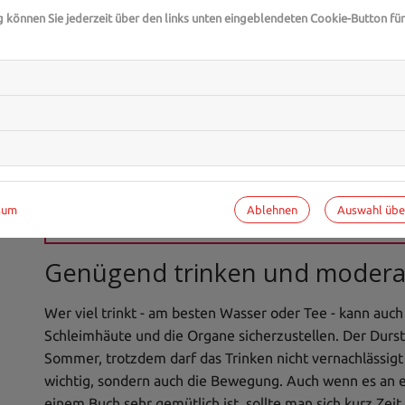
g können Sie jederzeit über den links unten eingeblendeten Cookie-Button für
Vitamin D bildet sich im Körper mithilfe der Sonne. Im 
schwach. Trotzdem lohnt es sich, auch bei kaltem oder 
gehen. Denn nicht nur das Sonnenlicht hilft, das Immuns
Luft unterstützt die Schleimhäute dabei, ihre Arbeit zu
Sie haben Fragen zur Stärkung des Immunsystems o
Allgemeinen? Gesundheits-Experten und -Expertinnen
gelangen Sie zur Expertensuche.
Ablehnen
Auswahl üb
sum
Genügend trinken und moderat
Wer viel trinkt - am besten Wasser oder Tee - kann auch 
Schleimhäute und die Organe sicherzustellen. Der Durst
Sommer, trotzdem darf das Trinken nicht vernachlässigt 
wichtig, sondern auch die Bewegung. Auch wenn es an 
einem Buch sehr gemütlich ist, sollte man sich kurz Zeit