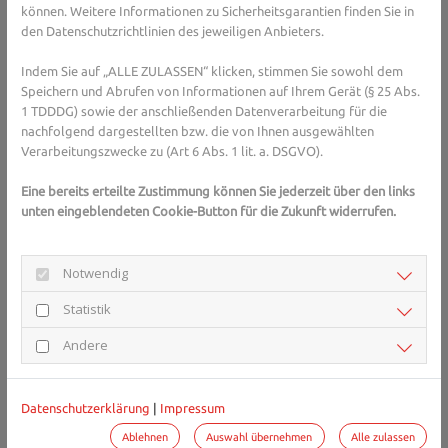
Folge: lästige Rückenschmerzen. Deshalb gilt: jede Gelegenheit
können. Weitere Informationen zu Sicherheitsgarantien finden Sie in
zur Bewegung nutzen. Wie wäre es mit Treppen steigen statt
den Datenschutzrichtlinien des jeweiligen Anbieters.
Aufzug? Mit Fahrrad fahren statt Auto? Mit Sport, der unsere
Gelenke in Schwung bringt? Und einer ausgewogenen Ernährung,
Indem Sie auf „ALLE ZULASSEN“ klicken, stimmen Sie sowohl dem
die unseren Körper in Form halten?
Speichern und Abrufen von Informationen auf Ihrem Gerät (§ 25 Abs.
1 TDDDG) sowie der anschließenden Datenverarbeitung für die
Falsche Bewegungen gibt es nicht
nachfolgend dargestellten bzw. die von Ihnen ausgewählten
Verarbeitungszwecke zu (Art 6 Abs. 1 lit. a. DSGVO).
Früher hielt man Ruhe und Schonung für den richtigen Weg im
Umgang mit Rückenschmerzen. Heute hingegen setzen Ärzte und
Eine bereits erteilte Zustimmung können Sie jederzeit über den links
Therapeuten darauf, die Wirbelsäule vielfältig zu bewegen. So
unten eingeblendeten Cookie-Button für die Zukunft widerrufen.
schwer es sicher bei anhaltenden Schmerzen fällt, durchbrechen
Sie den Schmerzkreislauf. Nutzen Sie am besten alle Angebote, die
Ihnen helfen, die muskulären Verspannungen zu lösen und sich
Notwendig
wieder mehr zu bewegen. Wenn starke Schmerzen jedoch auch
Statistik
nach drei Tagen noch andauern, sollten Sie mit Ihrem Arzt
sprechen.
Andere
Weitere Tipps finden Sie unter:
Datenschutzerklärung
|
Impressum
Schmerztagebuch von ALIUD
Ablehnen
Auswahl übernehmen
Alle zulassen
Schmerzbroschüre von ALIUD