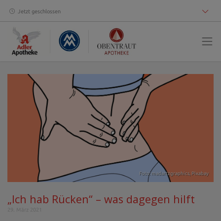
Jetzt geschlossen
Foto: madartzgraphics,
Pixabay
„Ich hab Rücken“ – was dagegen hilft
29. März 2021