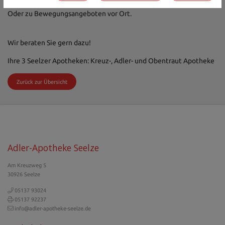
Oder zu Bewegungsangeboten vor Ort.
Wir beraten Sie gern dazu!
Ihre 3 Seelzer Apotheken: Kreuz-, Adler- und Obentraut Apotheke
Zurück zur Übersicht
Adler-Apotheke Seelze
Am Kreuzweg 5
30926 Seelze
05137 93024
05137 92237
info@adler-apotheke-seelze.de