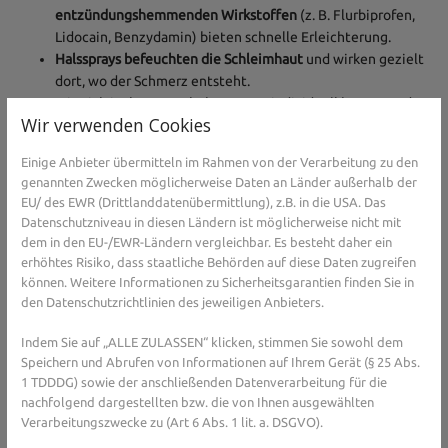
entzündungshemmenden Wirkstoffen
(z. B. Flurbiprofen,
Lidocain, Benzydamin) bieten schnelle Erleichterung.
Halssprays befeuchten die Schleimhaut
und wirken gezielt
dort, wo der Schmerz entsteht.
Lassen Sie sich in Ihrer Apotheke vor Ort individuell beraten – dort
Wir verwenden Cookies
erfahren Sie, welches Mittel für Ihre Symptome und Ihre Situation
am besten geeignet ist.
Einige Anbieter übermitteln im Rahmen von der Verarbeitung zu den
genannten Zwecken möglicherweise Daten an Länder außerhalb der
EU/ des EWR (Drittlanddatenübermittlung), z.B. in die USA. Das
Datenschutzniveau in diesen Ländern ist möglicherweise nicht mit
dem in den EU-/EWR-Ländern vergleichbar. Es besteht daher ein
erhöhtes Risiko, dass staatliche Behörden auf diese Daten zugreifen
können. Weitere Informationen zu Sicherheitsgarantien finden Sie in
den Datenschutzrichtlinien des jeweiligen Anbieters.
Indem Sie auf „ALLE ZULASSEN“ klicken, stimmen Sie sowohl dem
Speichern und Abrufen von Informationen auf Ihrem Gerät (§ 25 Abs.
1 TDDDG) sowie der anschließenden Datenverarbeitung für die
Foto von
Henrique Felix
auf
Unsplash
nachfolgend dargestellten bzw. die von Ihnen ausgewählten
6. Ernährung &amp; Ruhe
Verarbeitungszwecke zu (Art 6 Abs. 1 lit. a. DSGVO).