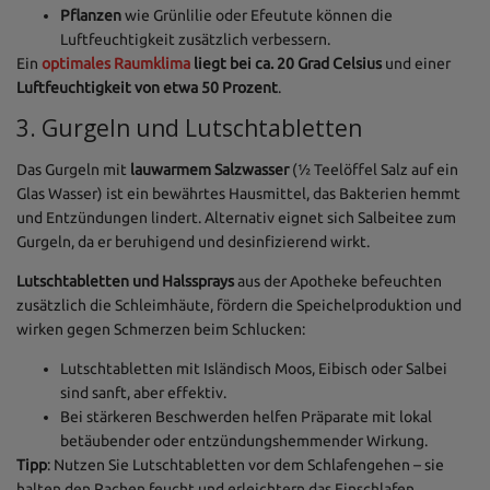
Pflanzen
wie Grünlilie oder Efeutute können die
Luftfeuchtigkeit zusätzlich verbessern.
Ein
optimales Raumklima
liegt bei ca. 20 Grad Celsius
und einer
Luftfeuchtigkeit von etwa 50 Prozent
.
3. Gurgeln und Lutschtabletten
Das Gurgeln mit
lauwarmem Salzwasser
(½ Teelöffel Salz auf ein
Glas Wasser) ist ein bewährtes Hausmittel, das Bakterien hemmt
und Entzündungen lindert. Alternativ eignet sich Salbeitee zum
Gurgeln, da er beruhigend und desinfizierend wirkt.
Lutschtabletten und Halssprays
aus der Apotheke befeuchten
zusätzlich die Schleimhäute, fördern die Speichelproduktion und
wirken gegen Schmerzen beim Schlucken:
Lutschtabletten mit Isländisch Moos, Eibisch oder Salbei
sind sanft, aber effektiv.
Bei stärkeren Beschwerden helfen Präparate mit lokal
betäubender oder entzündungshemmender Wirkung.
Tipp
: Nutzen Sie Lutschtabletten vor dem Schlafengehen – sie
halten den Rachen feucht und erleichtern das Einschlafen.