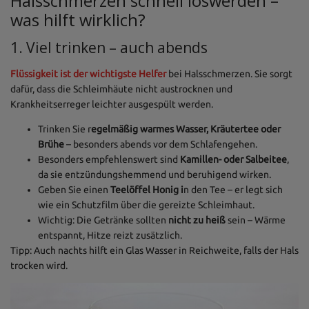
Halsschmerzen schnell loswerden –
was hilft wirklich?
1. Viel trinken – auch abends
Flüssigkeit ist der wichtigste Helfer
bei Halsschmerzen. Sie sorgt
dafür, dass die Schleimhäute nicht austrocknen und
Krankheitserreger leichter ausgespült werden.
Trinken Sie r
egelmäßig warmes Wasser, Kräutertee oder
Brühe
– besonders abends vor dem Schlafengehen.
Besonders empfehlenswert sind
Kamillen- oder Salbeitee
,
da sie entzündungshemmend und beruhigend wirken.
Geben Sie einen
Teelöffel Honig i
n den Tee – er legt sich
wie ein Schutzfilm über die gereizte Schleimhaut.
Wichtig: Die Getränke sollten
nicht zu heiß
sein – Wärme
entspannt, Hitze reizt zusätzlich.
Tipp: Auch nachts hilft ein Glas Wasser in Reichweite, falls der Hals
trocken wird.