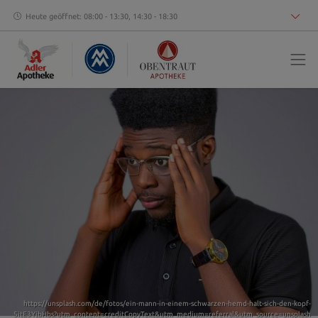
Heute geöffnet: 08:00 - 13:30, 14:30 - 18:30
https://unsplash.com/de/fotos/ein-mann-in-einem-schwarzen-hemd-halt-sich-den-kopf-
5itE3YjbHbs?utm_content=creditCopyText&utm_medium=referral&utm_source=unsplash