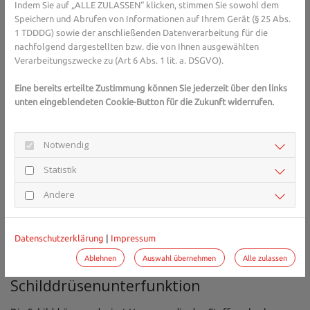
Indem Sie auf „ALLE ZULASSEN“ klicken, stimmen Sie sowohl dem
Akut: Übermäßiger Alkoholkonsum kann zu
Filmrissen
Speichern und Abrufen von Informationen auf Ihrem Gerät (§ 25 Abs.
(Blackouts) führen, bei denen sich das Gehirn Teile des
1 TDDDG) sowie der anschließenden Datenverarbeitung für die
Abends nicht mehr ins Gedächtnis rufen kann.
nachfolgend dargestellten bzw. die von Ihnen ausgewählten
Chronisch: Regelmäßiger, hoher Konsum kann langfristig
Verarbeitungszwecke zu (Art 6 Abs. 1 lit. a. DSGVO).
Gehirnzellen schädigen und zu anhaltenden kognitiven
Defiziten führen.
Eine bereits erteilte Zustimmung können Sie jederzeit über den links
unten eingeblendeten Cookie-Button für die Zukunft widerrufen.
Notwendig
Statistik
Andere
Datenschutzerklärung
|
Impressum
Foto von
Sander Sammy
auf
Unsplash
Ablehnen
Auswahl übernehmen
Alle zulassen
Schilddrüsenunterfunktion