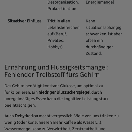
Desorganisation,
Energiemangel
Prokrastination
Situativer Einfluss
Tritt in allen
Kann
Lebensbereichen
situationsabhängig
auf (Beruf,
schwanken, ist aber
Privates,
often ein
Hobbys).
durchgängiger
Zustand.
Ernährung und Flüssigkeitsmangel:
Fehlender Treibstoff fürs Gehirn
Das Gehirn benötigt konstant Glukose, um optimal zu
funktionieren. Ein
niedriger Blutzuckerspiegel
durch
unregelmäßiges Essen kann die kognitive Leistung stark
beeinträchtigen.
Auch
Dehydration
macht vergesslich: Viele von uns trinken zu
wenig (oder konsumieren mehr Kaffee als Wasser…).
Wassermangel kann zu Verwirrtheit, Zerstreutheit und