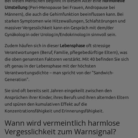
Bei vielen Menschen beginnt in diesem Alter eine
hormonelle
Umstellung
(Peri-Menopause bei Frauen, Andropause bei
Männern), die auch die Gehirnfunktion beeinflussen kann. Bei
starken Symptomen wie Hitzewallungen, Schlafstörungen und
massiver Vergesslichkeit kann ein Gespräch mit dem/der
Gynäkolog:in oder Urolog:in/Endokrinolog:in sinnvoll sein.
Zudem häufen sich in dieser
Lebensphase
oft stressige
Verantwortungen (Beruf, Familie, pflegebedürftige Eltern), was
die oben genannten Faktoren verstärkt. Mit 40 befinden Sie sich
oft genau in der Lebensphase mit der höchsten
Verantwortungsdichte – man spricht von der "Sandwich-
Generation".
Sie sind oft bereits seit Jahren eingekeilt zwischen den
Ansprüchen ihrer Kinder, ihres Berufs und ihren alternden Eltern
und spüren den kumulativen Effekt auf die
Konzentrationsfähigkeit und Erinnerungsfähigkeit.
Wann wird vermeintlich harmlose
Vergesslichkeit zum Warnsignal?