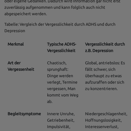
oder eigene Gedanken. Dadurch wird Information gar nicht erst
zuverlässig aufgenommen und kann folglich auch nicht
abgespeichert werden.
Tabelle: Vergleich der Vergesslichkeit durch ADHS und durch
Depression
Merkmal
Typische ADHS-
Vergesslichkeit durch
Vergesslichkeit
z.B. Depression
Art der
Chaotisch,
Global, antriebslos: Es
Vergessenheit
sprunghaft:
fällt schwer, sich
Dinge werden
überhaupt zu etwas
verlegt, Termine
aufzuraffen oder sich
vergessen, Man
zu konzentrieren.
kommt vom Weg
ab.
Begleitsymptome
Innere Unruhe,
Niedergeschlagenheit,
Getriebenheit,
Hoffnungslosigkeit,
Impulsivität,
Interessenverlust,