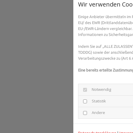
Wir verwenden Coo
Einige Anbieter übermitteln i
EU/ des EWR (Drittlanddatenüber
EU-/EWR-Ländern vergleichbar. 
Informationen zu Sicherheitsgara
Indem Sie auf „ALLE ZULASSEN“ 
TDDDG) sowie der anschließend
Verarbeitungszwecke zu (Art 6 A
Eine bereits erteilte Zustimmun
Notwendig
Statistik
Andere
Datenschutzerklärung
|
Impres