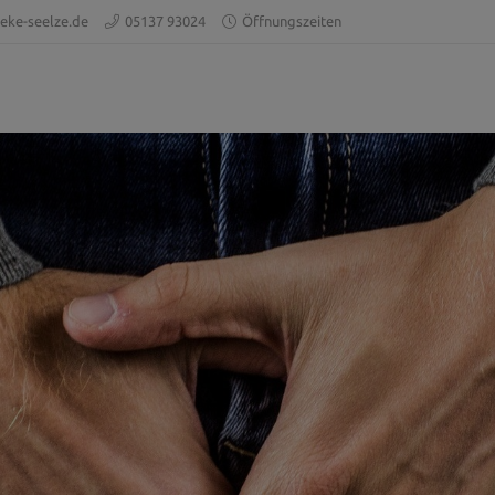
eke-seelze.de
05137 93024
Öffnungszeiten