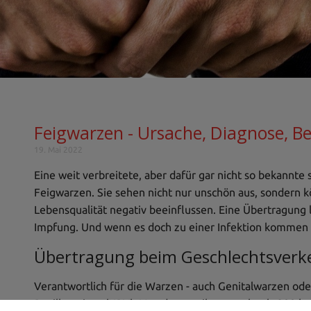
Feigwarzen - Ursache, Diagnose, 
19. Mai 2022
Eine weit verbreitete, aber dafür gar nicht so bekannte 
Feigwarzen. Sie sehen nicht nur unschön aus, sondern 
Lebensqualität negativ beeinflussen. Eine Übertragung lä
Impfung. Und wenn es doch zu einer Infektion kommen s
Übertragung beim Geschlechtsverk
Verantwortlich für die Warzen - auch Genitalwarzen o
Papillomviren (HPV). Von denen gibt es mehr als 200 b