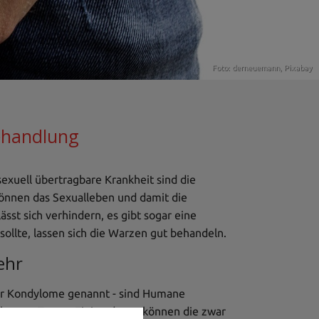
Foto: derneuemann,
Pixabay
Behandlung
sexuell übertragbare Krankheit sind die
können das Sexualleben und damit die
sst sich verhindern, es gibt sogar eine
ollte, lassen sich die Warzen gut behandeln.
ehr
der Kondylome genannt - sind Humane
ekannte Typen. Einige davon können die zwar