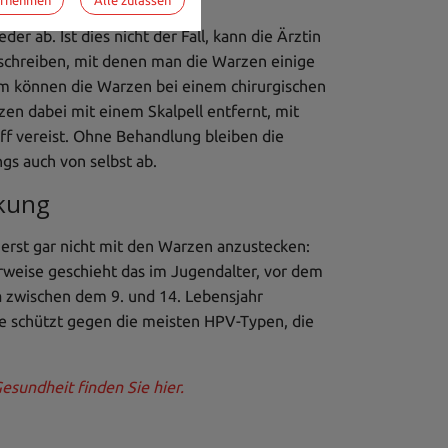
er ab. Ist dies nicht der Fall, kann die Ärztin
schreiben, mit denen man die Warzen einige
m können die Warzen bei einem chirurgischen
en dabei mit einem Skalpell entfernt, mit
ff vereist. Ohne Behandlung bleiben die
ngs auch von selbst ab.
ckung
ch erst gar nicht mit den Warzen anzustecken:
weise geschieht das im Jugendalter, vor dem
a zwischen dem 9. und 14. Lebensjahr
e schützt gegen die meisten HPV-Typen, die
undheit finden Sie hier.