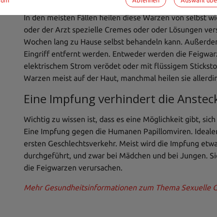
In den meisten Fällen heilen diese Warzen von selbst wied
oder der Arzt spezielle Cremes oder oder Lösungen ver
Wochen lang zu Hause selbst behandeln kann. Außerde
Eingriff entfernt werden. Entweder werden die Feigwarz
elektrischem Strom verödet oder mit flüssigem Sticksto
Warzen meist auf der Haut, manchmal heilen sie allerdi
Eine Impfung verhindert die Anste
Wichtig zu wissen ist, dass es eine Möglichkeit gibt, si
Eine Impfung gegen die Humanen Papillomviren. Idealer
ersten Geschlechtsverkehr. Meist wird die Impfung etw
durchgeführt, und zwar bei Mädchen und bei Jungen. Si
die Feigwarzen verursachen.
Mehr Gesundheitsinformationen zum Thema Sexuelle Ges