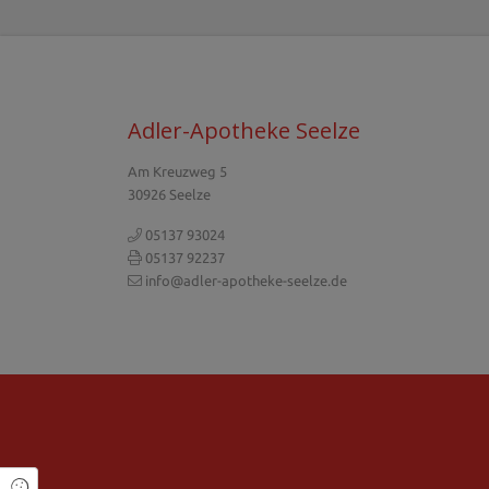
Adler-Apotheke Seelze
Am Kreuzweg 5
30926 Seelze
05137 93024
05137 92237
info@adler-apotheke-seelze.de
Cookie Einstellungen