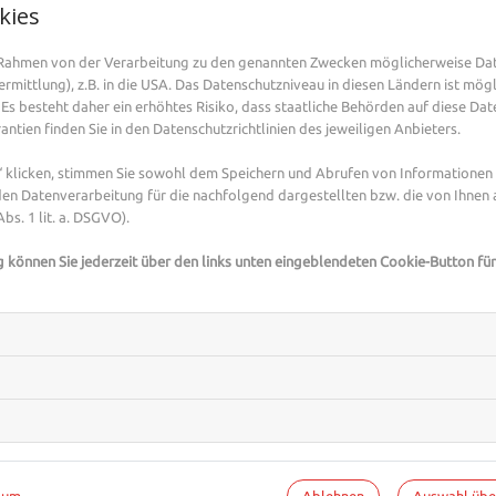
kies
ungefährliche, aber unangenehme Feigwarzen verursach
beim Geschlechtsverkehr oder bei der Berührung von H
m Rahmen von der Verarbeitung zu den genannten Zwecken möglicherweise Da
ist es, mit den Feigwarzen des Geschlechtspartners ode
mittlung), z.B. in die USA. Das Datenschutzniveau in diesen Ländern ist mögl
kommen. Ein Kondom ist in diesem Fall kein hundertpro
Es besteht daher ein erhöhtes Risiko, dass staatliche Behörden auf diese Dat
Bereiche außerhalb des Penis und der Scheide befallen
ntien finden Sie in den Datenschutzrichtlinien des jeweiligen Anbieters.
Geschlechtspartner das Risiko, sich mit Feigwarzen anzu
klicken, stimmen Sie sowohl dem Speichern und Abrufen von Informationen a
sich mit diesen HP-Viren ansteckt, entwickelt überhau
en Datenverarbeitung für die nachfolgend dargestellten bzw. die von Ihnen
trotzdem.
bs. 1 lit. a. DSGVO).
Kleine, flache Knötchen die normal
g können Sie jederzeit über den links unten eingeblendeten Cookie-Button für
Die Viren befallen die äußeren Geschlechtsorgane. Zu e
eher kleine, flache Knötchen, die einzeln oder in Grupp
auftreten. Manche Warzen hängen an kleinen Stielen an 
Haut, manche sind etwas dunkler gefärbt. Weh tun die
Geschlechtsverkehr, aber sie können jucken und sich ei
werden können sie beim Gynäkologen oder beim Hausa
Behandlung mit Cremes oder chirurg
Ablehnen
Auswahl üb
sum