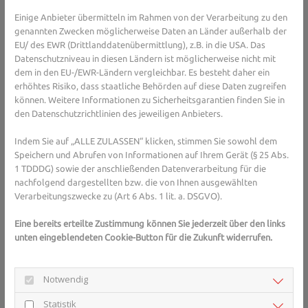
Einige Anbieter übermitteln im Rahmen von der Verarbeitung zu den
Fehler Nr. 2: Sonnencreme schützt am besten
genannten Zwecken möglicherweise Daten an Länder außerhalb der
vor Hautkrebs.
EU/ des EWR (Drittlanddatenübermittlung), z.B. in die USA. Das
Datenschutzniveau in diesen Ländern ist möglicherweise nicht mit
Richtig ist: Sonnencreme blockt einen Teil der UV-Strahlen ab.
dem in den EU-/EWR-Ländern vergleichbar. Es besteht daher ein
Wer deshalb länger in der Sonne bleibt, unterliegt aber einem
erhöhtes Risiko, dass staatliche Behörden auf diese Daten zugreifen
Irrtum. Denn er bekommt deutlich mehr schädliche UV-Strahlung
können. Weitere Informationen zu Sicherheitsgarantien finden Sie in
ab. Eine Schutzlotion allein kann Hautkrebs also nicht verhindern.
den Datenschutzrichtlinien des jeweiligen Anbieters.
Wichtiger ist es, die Sonne zur Mittagszeit zu meiden und
Kleidung zu tragen, die den Körper bedeckt.
Indem Sie auf „ALLE ZULASSEN“ klicken, stimmen Sie sowohl dem
Speichern und Abrufen von Informationen auf Ihrem Gerät (§ 25 Abs.
Fehler Nr. 3: Der Lichtschutzfaktor sagt, wie
1 TDDDG) sowie der anschließenden Datenverarbeitung für die
viele Minuten ich in der Sonne bleiben kann.
nachfolgend dargestellten bzw. die von Ihnen ausgewählten
Verarbeitungszwecke zu (Art 6 Abs. 1 lit. a. DSGVO).
Das ist falsch. Ein LSF von 40 bedeutet nicht, 40 Minuten
bedenkenlos sonnenbaden zu können. Die maximale Wirkzeit
Eine bereits erteilte Zustimmung können Sie jederzeit über den links
einer Sonnencreme errechnet sich aus der sogenannten
unten eingeblendeten Cookie-Button für die Zukunft widerrufen.
Eigenschutzzeit multipliziert mit dem Lichtschutzfaktor. Wer
ohne Sonnencreme nach 10 Minuten rot wird, kann bei einem LSF
Notwendig
von 40 theoretisch erst nach 400 Minuten mit einem Sonnenbrand
rechnen. Doch Achtung: Die Eigenschutzzeit variiert – je nach
Statistik