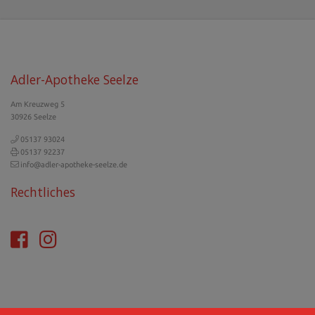
Adler-Apotheke Seelze
Am Kreuzweg 5
30926 Seelze
05137 93024
05137 92237
info@adler-apotheke-seelze.de
Rechtliches