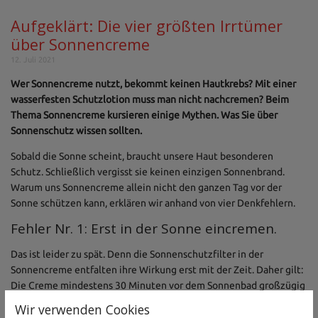
Aufgeklärt: Die vier größten Irrtümer
über Sonnencreme
12. Juli 2021
Wer Sonnencreme nutzt, bekommt keinen Hautkrebs? Mit einer
wasserfesten Schutzlotion muss man nicht nachcremen? Beim
Thema Sonnencreme kursieren einige Mythen. Was Sie über
Sonnenschutz wissen sollten.
Sobald die Sonne scheint, braucht unsere Haut besonderen
Schutz. Schließlich vergisst sie keinen einzigen Sonnenbrand.
Warum uns Sonnencreme allein nicht den ganzen Tag vor der
Sonne schützen kann, erklären wir anhand von vier Denkfehlern.
Fehler Nr. 1: Erst in der Sonne eincremen.
Das ist leider zu spät. Denn die Sonnenschutzfilter in der
Sonnencreme entfalten ihre Wirkung erst mit der Zeit. Daher gilt:
Die Creme mindestens 30 Minuten vor dem Sonnenbad großzügig
auftragen. Selbst bei Cremes, auf denen „sofort wirksam“ steht,
Wir verwenden Cookies
raten wir dazu, sich früher einzucremen.