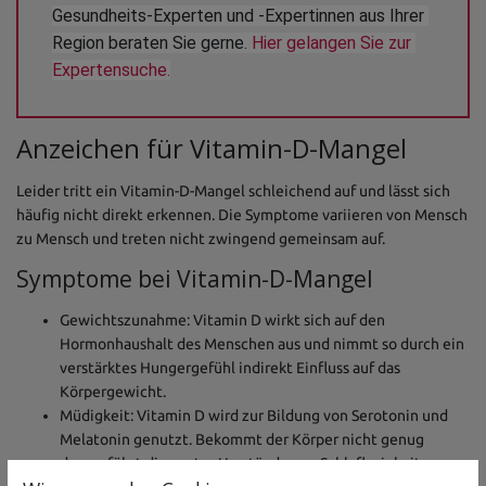
Gesundheits-Experten und -Expertinnen aus Ihrer 
Region beraten Sie gerne. 
Hier gelangen Sie zur 
Expertensuche.
Anzeichen für Vitamin-D-Mangel
Leider tritt ein Vitamin-D-Mangel schleichend auf und lässt sich
häufig nicht direkt erkennen. Die Symptome variieren von Mensch
zu Mensch und treten nicht zwingend gemeinsam auf.
Symptome bei Vitamin-D-Mangel
Gewichtszunahme: Vitamin D wirkt sich auf den
Hormonhaushalt des Menschen aus und nimmt so durch ein
verstärktes Hungergefühl indirekt Einfluss auf das
Körpergewicht.
Müdigkeit: Vitamin D wird zur Bildung von Serotonin und
Melatonin genutzt. Bekommt der Körper nicht genug
davon, führt dies unter Umständen zu Schlaflosigkeit,