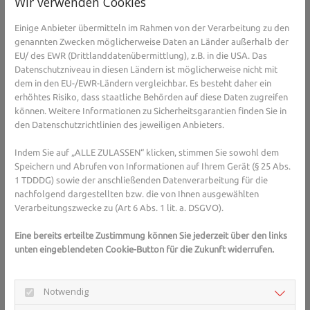
Wir verwenden Cookies
einem unruhigen Schlaf und Schnarchen.
Depressionen, Stimmungsschwankungen und Angstgefühl:
Einige Anbieter übermitteln im Rahmen von der Verarbeitung zu den
Auch bekannt als „Winterdepression“ wirkt sich ein Mangel
genannten Zwecken möglicherweise Daten an Länder außerhalb der
des Sonnenvitamins direkt auf die Stimmung des Menschen
EU/ des EWR (Drittlanddatenübermittlung), z.B. in die USA. Das
aus. Wer in den Wintermonaten unter plötzlich
Datenschutzniveau in diesen Ländern ist möglicherweise nicht mit
auftretenden oder verstärkten Angstzuständen,
dem in den EU-/EWR-Ländern vergleichbar. Es besteht daher ein
Depressionen oder Stimmungsschwankungen leidet, sollte
erhöhtes Risiko, dass staatliche Behörden auf diese Daten zugreifen
in Betracht ziehen, dass ein Vitamin-D-Mangel vorliegt.
können. Weitere Informationen zu Sicherheitsgarantien finden Sie in
Haarausfall oder Hautprobleme: Die Schönheit leidet bei
den Datenschutzrichtlinien des jeweiligen Anbieters.
Mangel an Vitaminen ebenfalls. Bemerkbar macht sich dies
Indem Sie auf „ALLE ZULASSEN“ klicken, stimmen Sie sowohl dem
durch Haarausfall, stumpfes und geschädigtes Haar sowie
Speichern und Abrufen von Informationen auf Ihrem Gerät (§ 25 Abs.
Trockenheit, Juckreiz und Unreinheiten der Haut.
1 TDDDG) sowie der anschließenden Datenverarbeitung für die
Erhöhte Infektanfälligkeit & verschlechterte Wundheilung:
nachfolgend dargestellten bzw. die von Ihnen ausgewählten
Ohne Vitamin D fällt es dem Körper schwer, ein starkes
Verarbeitungszwecke zu (Art 6 Abs. 1 lit. a. DSGVO).
Immunsystem aufrechtzuerhalten. Häufig auftretende
Infekte und Krankheiten sind Anzeichen für eine schlechte
Eine bereits erteilte Zustimmung können Sie jederzeit über den links
Wundheilung.
unten eingeblendeten Cookie-Button für die Zukunft widerrufen.
Muskelschwäche und Gliederschmerzen: Vitamin D stärkt
den Körper und hilft dem Körper auf natürliche Art und
Weise die Muskeln aufzubauen und zu steuern.
Notwendig