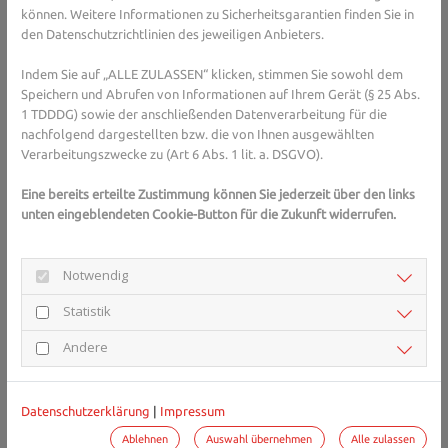
können. Weitere Informationen zu Sicherheitsgarantien finden Sie in
gerne. 
Hier gelangen Sie zur Expertensuche.
den Datenschutzrichtlinien des jeweiligen Anbieters.
Indem Sie auf „ALLE ZULASSEN“ klicken, stimmen Sie sowohl dem
Weitere gesundheitliche Probleme
Speichern und Abrufen von Informationen auf Ihrem Gerät (§ 25 Abs.
1 TDDDG) sowie der anschließenden Datenverarbeitung für die
nachfolgend dargestellten bzw. die von Ihnen ausgewählten
Zusätzlich kann das Immunsystem unterentwickelt sein, was die
Verarbeitungszwecke zu (Art 6 Abs. 1 lit. a. DSGVO).
Menschen mit Down-Syndrom anfälliger für Infektionen macht.
Hier sind vor allem die Atemwege betroffen. Vor allem Kinder
Eine bereits erteilte Zustimmung können Sie jederzeit über den links
leiden deshalb oft unter Mittelohrentzündung, Bronchitis und
unten eingeblendeten Cookie-Button für die Zukunft widerrufen.
Lungenentzündung. Außerdem können Menschen mit Down-
Syndrom häufiger als andere Menschen unter einer Schlafapnoe,
epileptischen Anfällen oder Autoimmunerkrankungen wie
Notwendig
Diabetes Typ 1, Zöliakie oder Schilddrüsenerkrankungen leiden.
Statistik
Auch das Leukämie-Risiko ist erhöht.
Lebenserwartung heute deutlich
Andere
höher
Datenschutzerklärung
|
Impressum
Doch anders als in früheren Jahren können zum Beispiel
Herzfehler oder Fehlbildungen am Darm heutzutage operiert
Ablehnen
Auswahl übernehmen
Alle zulassen