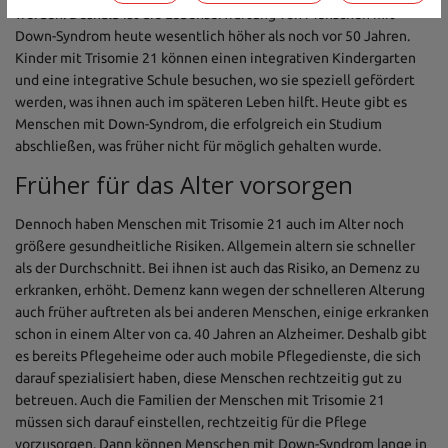
werden. Deshalb ist die Lebenserwartung von Menschen mit
Down-Syndrom heute wesentlich höher als noch vor 50 Jahren.
Kinder mit Trisomie 21 können einen integrativen Kindergarten
und eine integrative Schule besuchen, wo sie speziell gefördert
werden, was ihnen auch im späteren Leben hilft. Heute gibt es
Menschen mit Down-Syndrom, die erfolgreich ein Studium
abschließen, was früher nicht für möglich gehalten wurde.
Früher für das Alter vorsorgen
Dennoch haben Menschen mit Trisomie 21 auch im Alter noch
größere gesundheitliche Risiken. Allgemein altern sie schneller
als der Durchschnitt. Bei ihnen ist auch das Risiko, an Demenz zu
erkranken, erhöht. Demenz kann wegen der schnelleren Alterung
auch früher auftreten als bei anderen Menschen, einige erkranken
schon in einem Alter von ca. 40 Jahren an Alzheimer. Deshalb gibt
es bereits Pflegeheime oder auch mobile Pflegedienste, die sich
darauf spezialisiert haben, diese Menschen rechtzeitig gut zu
betreuen. Auch die Familien der Menschen mit Trisomie 21
müssen sich darauf einstellen, rechtzeitig für die Pflege
vorzusorgen. Dann können Menschen mit Down-Syndrom lange in