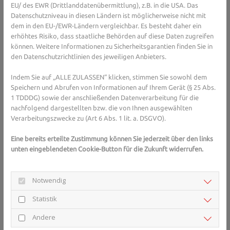
Bausteine:
EU/ des EWR (Drittlanddatenübermittlung), z.B. in die USA. Das
Datenschutzniveau in diesen Ländern ist möglicherweise nicht mit
Omega-3-Fettsäuren: Unterstützen
dem in den EU-/EWR-Ländern vergleichbar. Es besteht daher ein
entzündungshemmende Prozesse; enthalten in fettem
erhöhtes Risiko, dass staatliche Behörden auf diese Daten zugreifen
Fisch, Leinsamen oder Walnüssen.
können. Weitere Informationen zu Sicherheitsgarantien finden Sie in
B-Vitamine: Beteiligt an der Zellteilung und
den Datenschutzrichtlinien des jeweiligen Anbieters.
Energieproduktion, z. B. in Vollkornprodukten und
Milchprodukten.
Indem Sie auf „ALLE ZULASSEN“ klicken, stimmen Sie sowohl dem
Flüssigkeit: Ausreichend trinken fördert die Funktion von
Speichern und Abrufen von Informationen auf Ihrem Gerät (§ 25 Abs.
1 TDDDG) sowie der anschließenden Datenverarbeitung für die
Schleimhäuten und unterstützt die Entgiftung.
Praxis-Tipp: Abwechslung statt
nachfolgend dargestellten bzw. die von Ihnen ausgewählten
Verarbeitungszwecke zu (Art 6 Abs. 1 lit. a. DSGVO).
Superfoods
Eine bereits erteilte Zustimmung können Sie jederzeit über den links
Statt sich auf einzelne „Superfoods“ zu konzentrieren, ist eine
unten eingeblendeten Cookie-Button für die Zukunft widerrufen.
abwechslungsreiche Ernährung entscheidend:
Bieten Sie täglich Obst und Gemüse in verschiedenen
Notwendig
Farben an – so decken Sie viele Vitamine und
Antioxidantien ab.
Statistik
Integrieren Sie Vollkornprodukte und eiweißreiche
Andere
Lebensmittel in jede Mahlzeit.
Sorgen Sie für ausreichend Flüssigkeit, z. B. Wasser oder