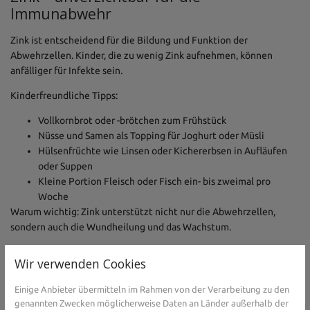
Immunabwehr
Zink ist entscheidend für die Bildung und Funktion der
Abwehrzellen. Kinder, die zu wenig Zink aufnehmen, können
anfälliger für Infekte sein.
Kinderfreundliche Tipps:
Vollkornbrot oder -brötchen zum Frühstück
Nüsse und Samen als Topping für Joghurt oder Müsli
Hülsenfrüchte wie Linsen oder Kichererbsen in Aufläufen
oder Suppen
Kleine Portion Fleisch oder Fisch ein- bis zweimal pro
Woche
Warum wichtig: Zink unterstützt nicht nur die Abwehrzellen,
sondern auch die Wundheilung und das Wachstum.
Weitere Nährstoffe für ein starkes
Wir verwenden Cookies
Immunsystem
Einige Anbieter übermitteln im Rahmen von der Verarbeitung zu den
Neben den klassischen Vitaminen gibt es weitere wichtige
genannten Zwecken möglicherweise Daten an Länder außerhalb der