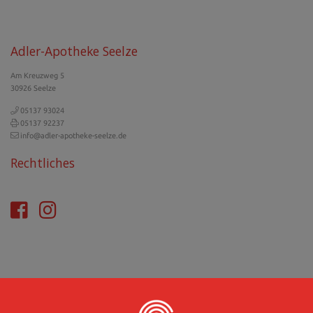
Adler-Apotheke Seelze
Am Kreuzweg 5
30926 Seelze
05137 93024
05137 92237
info@adler-apotheke-seelze.de
Rechtliches